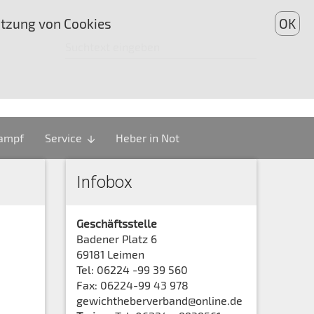
utzung von Cookies
OK
kampf
Service
Heber in Not
arrow_downward
Infobox
Geschäftsstelle
Badener Platz 6
69181 Leimen
Tel: 06224 -99 39 560
Fax: 06224-99 43 978
gewichtheberverband@online.de