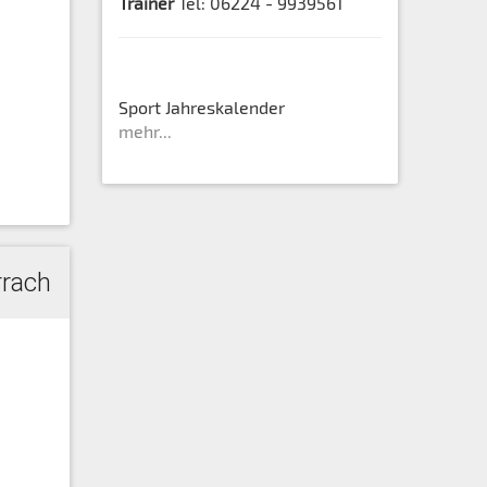
Trainer
Tel: 06224 - 9939561
Sport Jahreskalender
mehr...
rrach