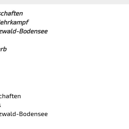
schaften
 Mehrkampf
rzwald-Bodensee
rb
chaften
s
rzwald-Bodensee