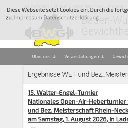
Sie befinden sich auf:
Ergebnisse > Gewichtheben
Diese Webseite setzt Cookies ein. Durch die for
zu.
Impressum Datenschutzerklärung
Baden-Wü
Gewichth
Über uns
Veranstaltungen
Gewich
arrow_downward
arrow_downward
Ergebnisse WET und Bez_Meister
15. Walter-Engel-Turnier
Nationales Open-Air-Heberturnier
und Bez. Meisterschaft Rhein-Nec
am Samstag, 1. August 2026, in La