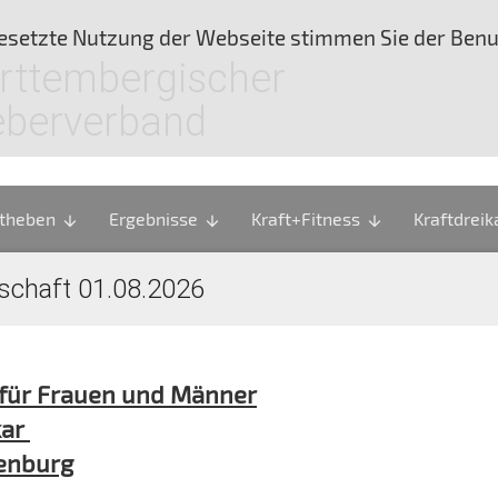
tgesetzte Nutzung der Webseite stimmen Sie der Ben
rttembergischer
eberverband
theben
Ergebnisse
Kraft+Fitness
Kraftdrei
arrow_downward
arrow_downward
arrow_downward
schaft 01.08.2026
 für Frauen und Männer
kar
denburg