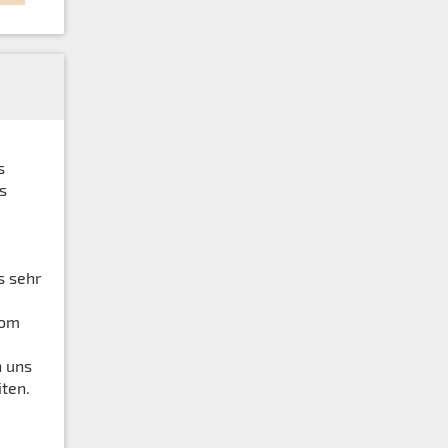
s
s
s sehr
vom
n uns
ten.