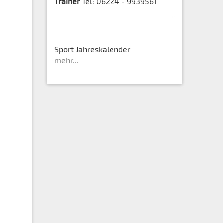
Trainer
Tel: 06224 - 9939561
Sport Jahreskalender
mehr...