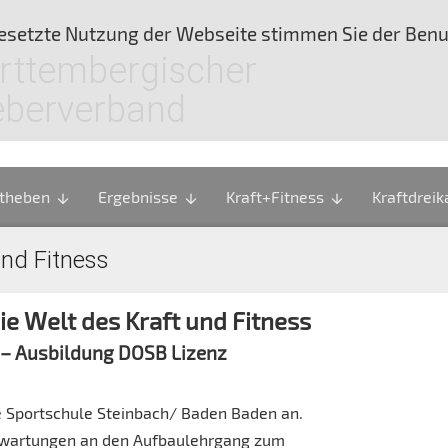
tgesetzte Nutzung der Webseite stimmen Sie der Ben
rttembergischer
eberverband
theben
Ergebnisse
Kraft+Fitness
Kraftdrei
arrow_downward
arrow_downward
arrow_downward
und Fitness
die Welt des Kraft und Fitness
B – Ausbildung DOSB Lizenz
e Sportschule Steinbach/ Baden Baden an.
rwartungen an den Aufbaulehrgang zum