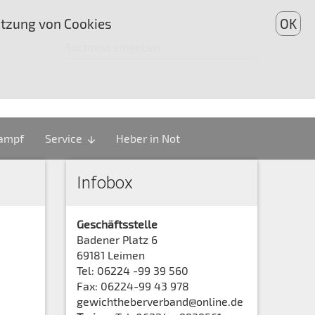
utzung von Cookies
OK
kampf
Service
Heber in Not
arrow_downward
Infobox
Geschäftsstelle
Badener Platz 6
69181 Leimen
Tel: 06224 -99 39 560
Fax: 06224-99 43 978
gewichtheberverband@online.de