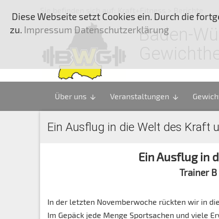
Sie befinden sich auf:
Kraft+Fitness
> Berichte
Diese Webseite setzt Cookies ein. Durch die for
zu.
Impressum Datenschutzerklärung
Baden-Wü
Gewichth
Über uns
Veranstaltungen
Gewich
arrow_downward
arrow_downward
Ein Ausflug in die Welt des Kraft 
Ein Ausflug in 
Trainer 
In der letzten Novemberwoche rückten wir in di
Im Gepäck jede Menge Sportsachen und viele E