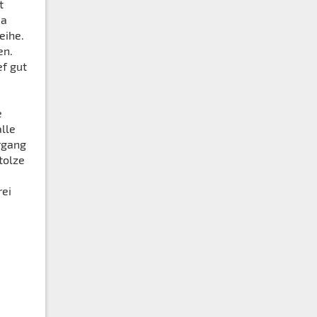
t
ma
eihe.
en.
ef gut
e
alle
rgang
tolze
rei