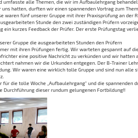
und umfasste alle Themen, die wir im Aufbaulehrgang behandel
ter uns hatten, durften wir einen spannenden Vortrag zum The
e waren fünf unserer Gruppe mit ihrer Praxisprüfung an der R
 ausgearbeiteten Stunde den zwei zuständigen Prüfern vorzeig
ng ein kurzes Feedback der Prüfer. Der erste Prüfungstag verli
unserer Gruppe die ausgearbeiteten Stunden den Prüfern
mer mit ihren Prüfungen fertig. Wir warteten gespannt auf di
frichter eine positive Nachricht zu verkünden und wir hatten 
ichtert nahmen wir die Urkunden entgegen. Der B-Trainer Leh
dung. Wir waren eine wirklich tolle Gruppe und sind nun alle s
z.
 für die tolle Woche „Aufbaulehrgang" und die spannenden d
te Durchführung dieser rundum gelungenen Fortbildung!!